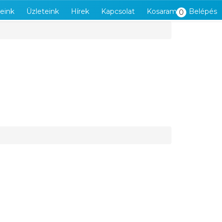
eink
Üzleteink
Hírek
Kapcsolat
Kosaram
Belépés
0