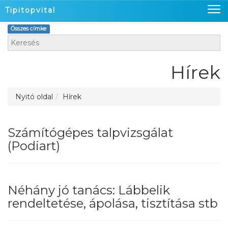
Tipitopvital
Összes címke
Nyitó oldal
Termékeink
Hírek
Üzleteink
Nyitó oldal
Hírek
Hírek
Kapcsolat
Számítógépes talpvizsgálat
(Podiart)
Kosaram
Belépés
Néhány jó tanács: Lábbelik
rendeltetése, ápolása, tisztítása stb