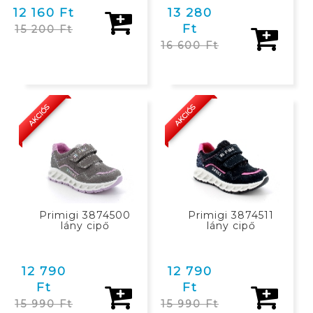
12 160 Ft
13 280
Ft
15 200 Ft
16 600 Ft
KOSÁRBAN
KOSÁRBAN
AKCIÓS
AKCIÓS
Primigi 3874500
Primigi 3874511
lány cipő
lány cipő
12 790
12 790
Ft
Ft
15 990 Ft
15 990 Ft