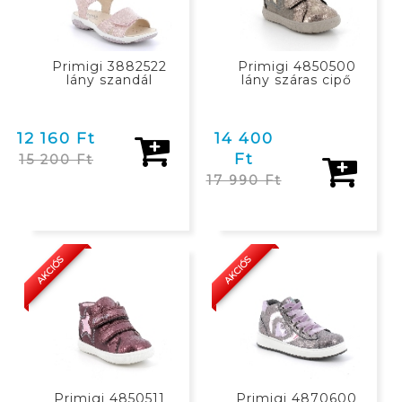
Primigi 3882522
Primigi 4850500
lány szandál
lány száras cipő
12 160 Ft
14 400
Ft
15 200 Ft
17 990 Ft
KOSÁRBAN
KOSÁRBAN
AKCIÓS
AKCIÓS
Primigi 4850511
Primigi 4870600