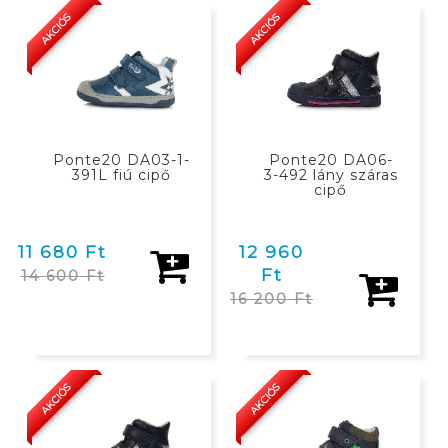
KOSÁRBAN
KOSÁRBAN
AKCIÓS
AKCIÓS
Ponte20 DA03-1-
Ponte20 DA06-
391L fiú cipő
3-492 lány száras
cipő
11 680 Ft
12 960
Ft
14 600 Ft
16 200 Ft
KOSÁRBAN
KOSÁRBAN
AKCIÓS
AKCIÓS