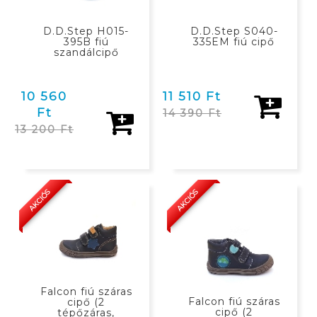
D.D.Step H015-
D.D.Step S040-
395B fiú
335EM fiú cipő
szandálcipő
10 560
11 510 Ft
Ft
14 390 Ft
13 200 Ft
KOSÁRBAN
KOSÁRBAN
AKCIÓS
AKCIÓS
Falcon fiú száras
Falcon fiú száras
cipő (2
cipő (2
tépőzáras,