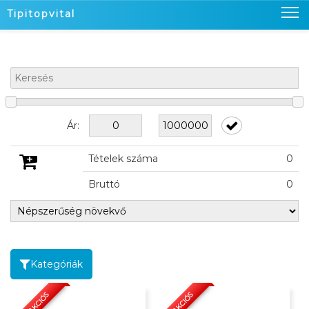
Tipitopvital
Nyitó oldal
Termékeink
Üzleteink
Ár:
Hírek
Tételek száma
0
Kapcsolat
Bruttó
0
Kosaram
0
Belépés
Kategóriák
KOSÁRBAN
KOSÁRBAN
AKCIÓS
AKCIÓS