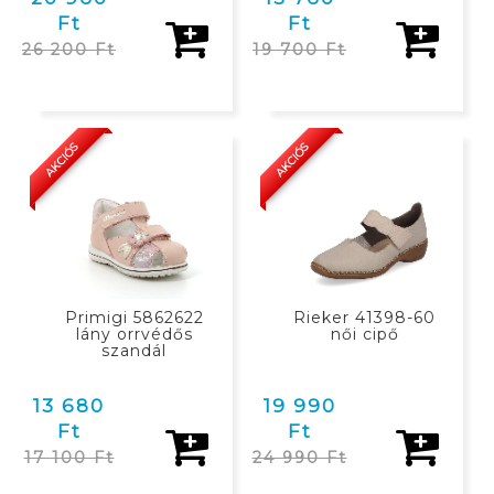
Ft
Ft
26 200 Ft
19 700 Ft
KOSÁRBAN
KOSÁRBAN
AKCIÓS
AKCIÓS
Primigi 5862622
Rieker 41398-60
lány orrvédős
női cipő
szandál
13 680
19 990
Ft
Ft
17 100 Ft
24 990 Ft