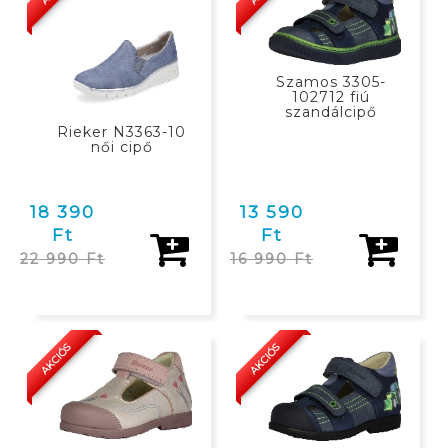
Szamos 3305-
102712 fiú
szandálcipő
Rieker N3363-10
női cipő
18 390
13 590
Ft
Ft
22 990 Ft
16 990 Ft
KOSÁRBAN
KOSÁRBAN
AKCIÓS
AKCIÓS