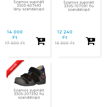
Szamos supinált
Szamos supinált
3303-607493
3305-107091 fiú
lány szandálcipő
szandálcipő
14 000
12 240
Ft
Ft
17 500 Ft
15 300 Ft
KOSÁRBAN
AKCIÓS
Szamos supinált
3305-207392 fiú
szandálcipő