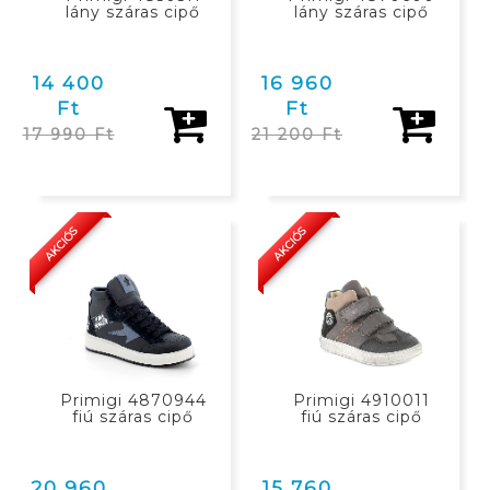
lány száras cipő
lány száras cipő
14 400
16 960
Ft
Ft
17 990 Ft
21 200 Ft
KOSÁRBAN
KOSÁRBAN
AKCIÓS
AKCIÓS
Primigi 4870944
Primigi 4910011
fiú száras cipő
fiú száras cipő
20 960
15 760