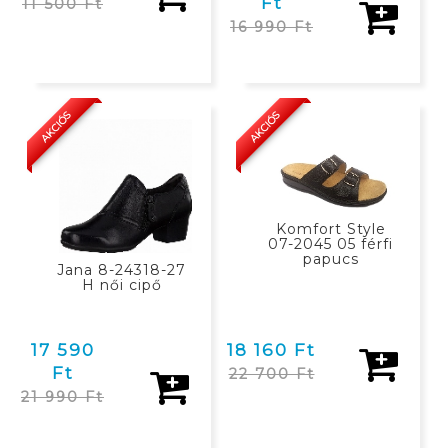
Ft
11 500 Ft
16 990 Ft
KOSÁRBAN
KOSÁRBAN
AKCIÓS
AKCIÓS
Komfort Style
07-2045 05 férfi
papucs
Jana 8-24318-27
H női cipő
17 590
18 160 Ft
Ft
22 700 Ft
21 990 Ft