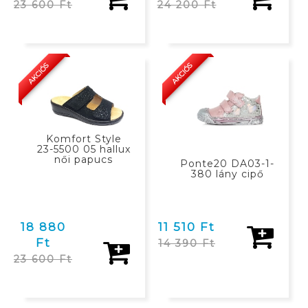
23 600 Ft
24 200 Ft
KOSÁRBAN
KOSÁRBAN
AKCIÓS
AKCIÓS
Komfort Style
23-5500 05 hallux
női papucs
Ponte20 DA03-1-
380 lány cipő
18 880
11 510 Ft
Ft
14 390 Ft
23 600 Ft