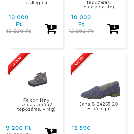
tépőzáras,
csillagos)
oldalán autó)
10 000
10 000
Ft
Ft
12 500 Ft
12 500 Ft
KOSÁRBAN
KOSÁRBAN
AKCIÓS
AKCIÓS
Falcon lány
Jana 8-24265-20
száras cipő (2
H női cipő
tépőzáras, virág)
9 200 Ft
13 590