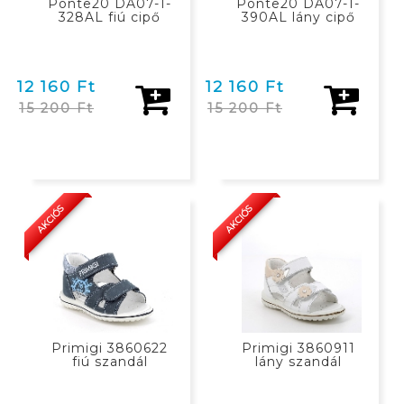
Ponte20 DA07-1-
Ponte20 DA07-1-
328AL fiú cipő
390AL lány cipő
12 160 Ft
12 160 Ft
15 200 Ft
15 200 Ft
KOSÁRBAN
KOSÁRBAN
AKCIÓS
AKCIÓS
Primigi 3860622
Primigi 3860911
fiú szandál
lány szandál