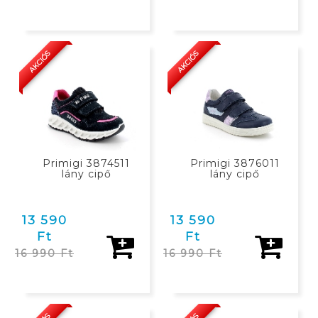
KOSÁRBAN
KOSÁRBAN
AKCIÓS
AKCIÓS
Primigi 3874511
Primigi 3876011
lány cipő
lány cipő
13 590
13 590
Ft
Ft
16 990 Ft
16 990 Ft