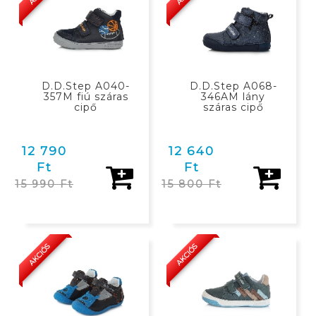
D.D.Step A040-
D.D.Step A068-
357M fiú száras
346AM lány
cipő
száras cipő
12 790
12 640
Ft
Ft
15 990 Ft
15 800 Ft
KOSÁRBAN
KOSÁRBAN
AKCIÓS
AKCIÓS