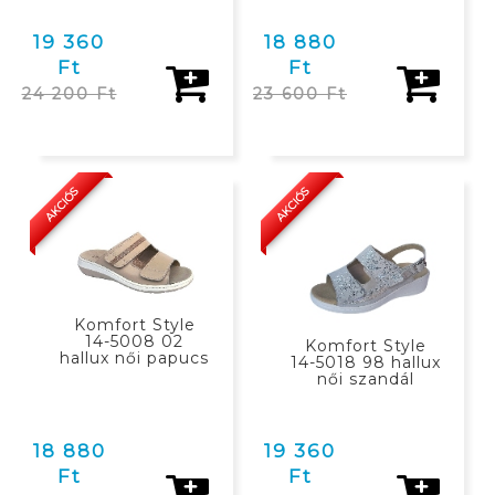
19 360
18 880
Ft
Ft
24 200 Ft
23 600 Ft
KOSÁRBAN
KOSÁRBAN
AKCIÓS
AKCIÓS
Komfort Style
14-5008 02
Komfort Style
hallux női papucs
14-5018 98 hallux
női szandál
18 880
19 360
Ft
Ft