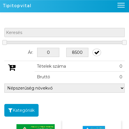
Tipitopvital
Nyitó oldal
Termékeink
Üzleteink
Ár:
Hírek
Tételek száma
0
Kapcsolat
Bruttó
0
Kosaram
0
Belépés
Kategóriák
KOSÁRBAN
KOSÁRBAN