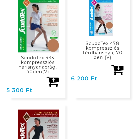
ScudoTex 478
kompressziós
térdharisnya, 70
den (V)
ScudoTex 433
kompressziós
harisnyanadrág,
40den(V)
6 200 Ft
5 300 Ft
KOSÁRBAN