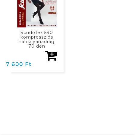
ScudoTex 590
kompressziós
harisnyanadrág
70 den
7 600 Ft