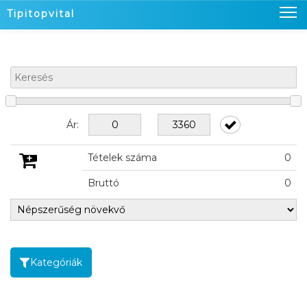
Tipitopvital
Nyitó oldal
Termékeink
Üzleteink
Ár:
Hírek
Tételek száma
0
Kapcsolat
Bruttó
0
Kosaram
0
Belépés
Kategóriák