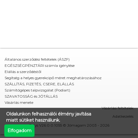
Általános szerződési feltételek (ÁSZF)
EGÉSZSÉGPÉNZTÁRI számla igénylése
Elállás a szerződéstől
Segítség a helyes gyerekcipő méret meghatározásához
SZÁLLÍTÁS, FIZETÉS, CSERE, ELÁLLÁS
Számítógépes talpvizsgálat (Podiart)
SZAVATOSSÁG és JÓTÁLLÁS
Vásárlás menete
Vásárlási feltételek
Oldalunkon felhasználói élmény javítása
Adatkezelés
miatt sütiket használunk.
Zetys V26.0.0.1055 © Jómagam 2003 - 2026
Elfogadom