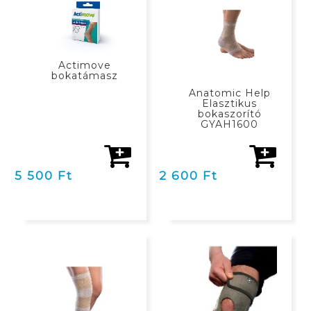
Actimove
bokatámasz
Anatomic Help
Elasztikus
bokaszorító
GYAH1600
5 500 Ft
2 600 Ft
KOSÁRBAN
KOSÁRBAN