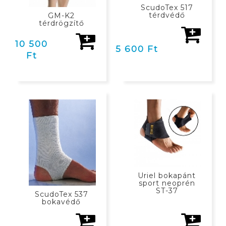
ScudoTex 517
térdvédő
GM-K2
térdrögzítő
10 500
5 600 Ft
Ft
KOSÁRBAN
KOSÁRBAN
Uriel bokapánt
sport neoprén
ST-37
ScudoTex 537
bokavédő