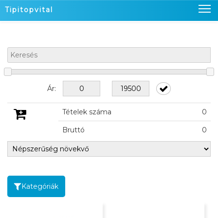
Tipitopvital
Nyitó oldal
Termékeink
Üzleteink
Ár:
Hírek
Tételek száma
0
Kapcsolat
Bruttó
0
Kosaram
0
Belépés
Kategóriák
KOSÁRBAN
KOSÁRBAN