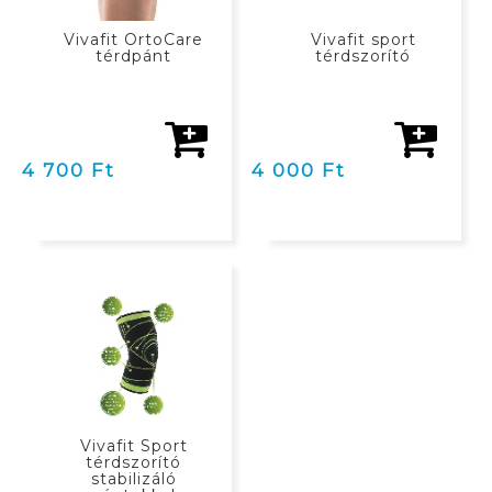
Vivafit OrtoCare
Vivafit sport
térdpánt
térdszorító
4 700 Ft
4 000 Ft
KOSÁRBAN
Vivafit Sport
térdszorító
stabilizáló