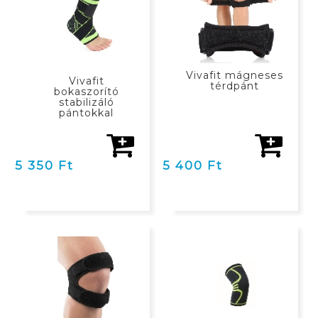
Vivafit mágneses
Vivafit
térdpánt
bokaszorító
stabilizáló
pántokkal
5 350 Ft
5 400 Ft
KOSÁRBAN
KOSÁRBAN