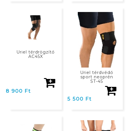
KOSÁRBAN
KOSÁRBAN
Uriel térdrögzítő
AC45X
Uriel térdvédő
sport neoprén
ST-45
8 900 Ft
5 500 Ft
KOSÁRBAN
KOSÁRBAN