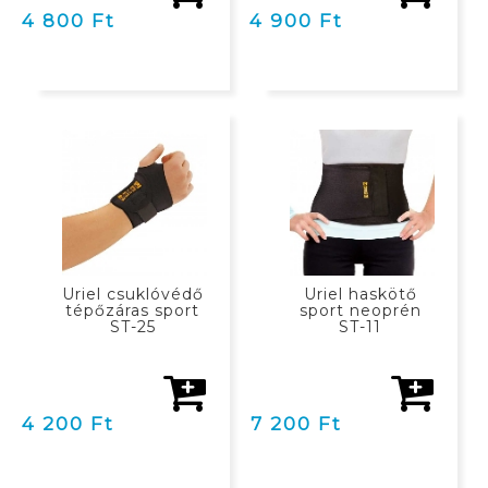
4 800 Ft
4 900 Ft
KOSÁRBAN
KOSÁRBAN
Uriel csuklóvédő
Uriel haskötő
tépőzáras sport
sport neoprén
ST-25
ST-11
4 200 Ft
7 200 Ft