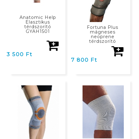
Anatomic Help
Elasztikus
térdszorító
Fortuna Plus
GYAH1501
mágneses
neoprene
térdszorító
3 500 Ft
7 800 Ft
KOSÁRBAN
KOSÁRBAN