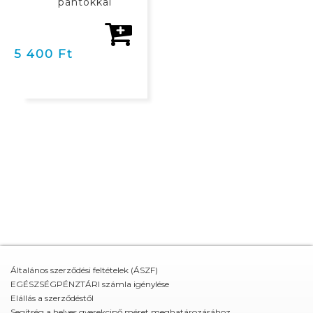
pántokkal
5 400 Ft
Általános szerződési feltételek (ÁSZF)
EGÉSZSÉGPÉNZTÁRI számla igénylése
Elállás a szerződéstől
Segítség a helyes gyerekcipő méret meghatározásához