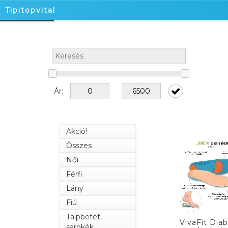
Tipitopvital
Ár:
Akció!
Összes
Női
Férfi
Lány
Fiú
Talpbetét,
VivaFit Diab
sarokék