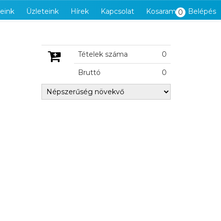
eink
Üzleteink
Hírek
Kapcsolat
Kosaram
Belépés
0
Tételek száma
0
Bruttó
0