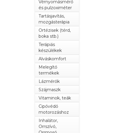
Vérnyomásmérő
és pulzoximéter
Tartásjavítás,
mozgásterápia
Ortézisek (térd,
boka stb.)
Terápiás
készülékek
Alváskomfort
Melegítő
termékek
Lázmérők
Szájmaszk
Vitaminok, teák
Cipővédő
motorozáshoz
Inhalátor,
Orrszívó,
Orrmosó