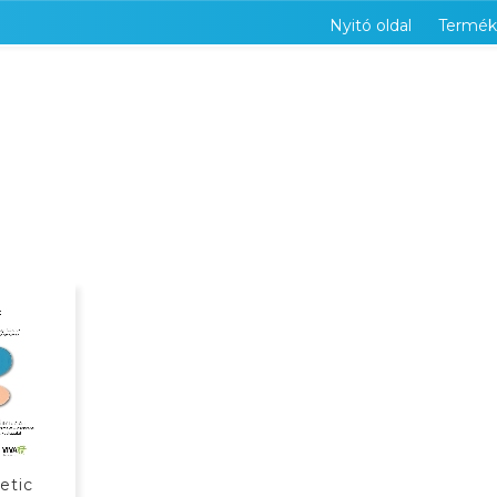
Nyitó oldal
Termék
KOSÁRBAN
etic