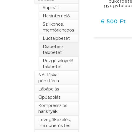
cukorbet
gyógytalpb
Supinált
Harántemelő
6 500 Ft
Szilikonos,
memóriahabos
Lúdtalpbetét
Diabétesz
talpbetét
Rezgéselnyelő
talpbetét
Női táska,
pénztárca
Lábápolás
Cipőápolás
Kompressziós
harisnyák
Levegőkezelés,
Immunerősítés