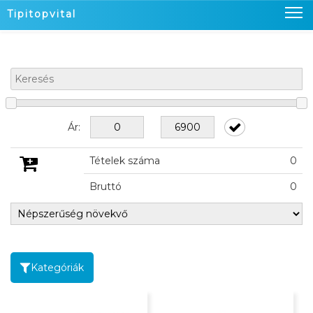
Tipitopvital
Nyitó oldal
Termékeink
Üzleteink
Ár:
Hírek
Tételek száma
0
Kapcsolat
Bruttó
0
Kosaram
0
Belépés
Kategóriák
KOSÁRBAN
KOSÁRBAN